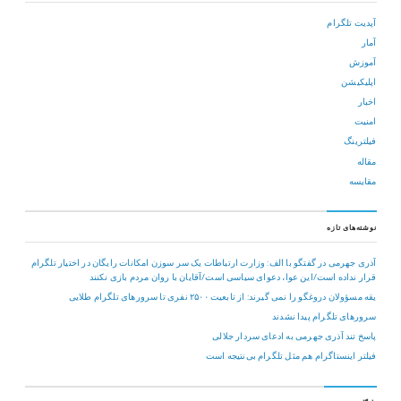
آپدیت تلگرام
آمار
آموزش
اپلیکیشن
اخبار
امنیت
فیلترینگ
مقاله
مقایسه
نوشته‌های تازه
آذری جهرمی در گفتگو با الف: وزارت ارتباطات یک سر سوزن امکانات رایگان در اختیار تلگرام
قرار نداده است/این عوا، دعوای سیاسی است/آقایان با روان مردم بازی نکنند
یقه مسؤولان دروغگو را نمی گیرند: از تابعیت ۲۵۰۰ نفری تا سرورهای تلگرام طلایی
سرورهای تلگرام پیدا نشدند
پاسخ تند آذری جهرمی به ادعای سردار جلالی
فیلتر اینستاگرام هم مثل تلگرام بی‌نتیجه است