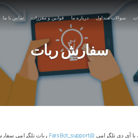
ت
سوالات متداول
درباره ما
قوانین و مقررات
تماس با ما
سفارش ربات
 یا آی دی تلگرامی
@FarsBot_support
ربات تلگرامی سفارش