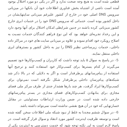
قطعی شده است به هیچ وجه صحت ندارد و اگر در یکی دو مورد اختلال بوجود
آمده است ناشی از اشتباه بخش فناوری اطلاعات خود آن بانکها در میزبانی
سرویس DNS اصلی خود در خارج از کشور علیرغم میزبانی سایتهایشان در
داخل کشور بوده است. خدماتی که سرویس DNS خود را در خدمات ابری خارج
کشور میزبانی کرده باشند در چنین شرایطی امکان اختلال برای آنها وجود دارد
و این رخداد تجربه‌ای خواهد بود که این نوع فراهم کنندگان خدمات نسبت به
اصلاح رویکرد خود اقدام نموده و علاوه بر میزبانی سایت های خود در مراکز داده
داخلی، خدمات زیرساختی نظیر DNS را نیز به داخل کشور و بسترهای ابری
داخلی منتقل نمایند.
５- در پاسخ به سوال ۵ باید توجه داشت که کاربران و کسب‌وکارها خود تصمیم
می‌گیرند از کدام بسترها برای کسب‌وکار خود استفاده کنند و ترجیح آنها
استفاده از پیام‌رسانهای پرطرفدار است و اگر به دلایلی که در بالا ذکر شد
شبکه‌های پیام‌رسان داخلی پرطرفدار شکل نگرفته است نمی‌توان برای
کسب‌وکارها ایراد گرفت، هر چند بارها هشدار جدی از طرف مرکز ملی فضای
مجازی برای بنانهادن کسب‌وکارهای فضای مجازی در بستر پیام‌رسانهای
خارجی داده شده است. در ضمن وزارت ارتباطات مسئولیتی در مقابل
خسارتهایی که خود در آن هیچ نقشی نداشته است نمی‌تواند داشته باشد.
６- در سوال ششم مجددا به غلط از نبود شبکه ملی اطلاعات سخن گفته شده
است و توسعه ظرفیت اینترنت کشور مورد انتقاد و سوال قرار گرفته است. در
پاسخ لازم است به این نکته توجه شود که خدمت دسترسی به اینترنت یکی از