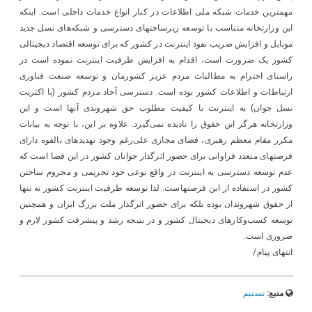
مهمترین خدمات شبکه ملی اطلاعات در کنار انواع خدمات داخلی است. اینکه
این وزارتخانه متناسب با توسعه زیرساختهای دسترسی و شبکه‌های نسل جدید
موبایل و افزایش ضریب نفوذ اینترنت در کشور که برای توسعه اقتصاد دیجیتالی
کشور یک ضرورت است، اقدام به افزایش ظرفیت اینترنت نموده است در
راستای احترام به مطالبات مردم عزیز کشورمان و توسعه صنعت فناوری
ارتباطات و اطلاعات کشور بوده است. دسترسی آحاد مردم کشور (با اکثریت
نسل جوان) به اینترنت با کیفیت مطلوب حق شهروندی آنها است و این
وزارتخانه هرگز این حقوق را نادیده نمی‌گیرد. علاوه بر این، با توجه به بیانات
مکرر مقام معظم رهبری، فضای مجازی علی‌رغم وجود تهدیدهای بالقوه دارای
فرصتهای متعدد فراوانی برای حضور اثرگذار جوانان کشور در این فضا است که
عدم توسعه دسترسی به اینترنت در واقع نوعی خود تحریمی و محروم ساختن
کشور در استفاده از این فرصتهاست. لذا توسعه ظرفیت اینترنت کشور نه تنها
از حقوق شهروندان بوده بلکه برای حضور اثرگذار ملت بزرگ ایران و همچنین
توسعه کسب‌وکارهای دیجیتال کشور و در نتیجه رشد و پیشرفت کشور لازم و
ضروری است.
انتهای پیام/
منبع:
تسنیم