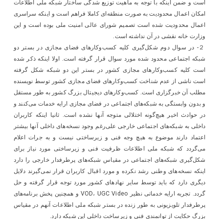
است و ضمن اینکه با توجه به ماهیت توزیع شدگی ساختار شبکه ملی اطلاعات
امکان اعمال محدودیت به صورت منطقه‌ای کاملا فراهم است و اینکه سراسری
اعمال محدودیت شده است تصمیم شورای عالی امنیت ملی بوده است و این
وزارت خانه نقشی در آن نداشته است.
２- در سوال دوم شکل‌گیری کلیه کسب‌وکارهای فضای مجازی در بستر دو
شبکه اجتماعی محدود شده مورد سوال قرار گرفته است. اولا اینکه ذکر شده
است کلیه کسب‌وکارهای مجازی کشور در بستر این دو شبکه شکل گرفته
است ناشی از عدم شناخت کسب‌وکارهای فضای مجازی کشور توسط نویسنده
مطلب آن خبرگزاری است. کسب‌وکارهای دیجیتال بزرگ کشور به طور مستقل
و بدون وابستگی به شبکه‌های اجتماعی در فضای مجازی ارایه خدمات می‌کنند و
در حوادث اخیر هیچ‌گونه اختلالی متوجه آنها نشده است. ثانیا اینکه کاربران
داخلی به شبکه‌های اجتماعی خارجی علی‌رغم وجود نسخه‌های داخلی آنها بیشتر
اعتماد دارند موضوع به هیچ وجه فنی و زیرساختی نیست و به جرات اعلام
می‌گردد که شبکه ملی اطلاعات ظرفیت فنی و زیرساختی مورد نیاز برای
شکل‌گیری شبکه‌های اجتماعی در مقیاس شبکه‌های پرطرفدار خارجی را دارد
اینکه نسخه‌های وطنی رشد نکرده و مورد اقبال کاربران قرار نمی‌گیرند دلایل
دیگری دارد که باید توسط سایر نهادهای کشور مورد توجه قرار گرفته و حل
گردد. تجربه ارایه خدماتی نظیر VOD، UGC Video و همچنین پخش برنامه‌های
پرطرفدار تلویزیونی به طور زنده در بستر شبکه ملی اطلاعات آنهم در مقیاس
بزرگ حکایت از توانمندی فنی و زیرساخت داخلی این شبکه دارد.