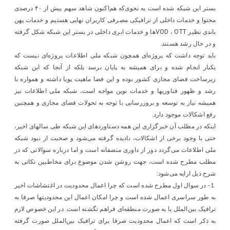
بستر این شبکه شده است به نحوی‌که هم‌اکنون شاهد سهم بیش از ۴۰ درصدی
محتوا و خدمات داخلی از ترافیکی مصرفی کاربران نهایی هستیم و خدمات پهن
باندی نظیر VOD ، OTTها و خدمات ابری داخلی در بستر این شبکه شکل گرفته
و در حال رشد هستند.
باید توجه داشت که پروژه‌ای همچون شبکه ملی اطلاعات پروژه‌ای نیست که
یکبار انجام شده و برای همیشه به پایان برسد بلکه از آنجا که این شبکه
زیرساخت فضای مجازی کشور بوده و این فضا ماهیت پویا داشته و همواره با
رشد و ظهور فناوریها و خدمات نوین مواجه است، شبکه ملی اطلاعات نیز
همیشه نیاز به توسعه و بروزرسانی با توجه به تحولات فضای مجازی و همچنین
رفع اشکالات موجود دارد.
اینکه در مطلب آن خبرگزاری این همه دستاوردهای این شبکه طی سالهای اخیر،
حتی با وجود برخی از اشکالات، نادیده گرفته می‌شود و صحبت از نبود شبکه
ملی اطلاعات می‌گردد دور از داوری منصفانه است و اما درباره سوالاتی که در
مطلب مطرح شده است، جهت روشن شدن موضوع برای مخاطبین نکاتی به
شرح ذیل ارایه می‌شود:
１- در سوال اول مطرح شده است که چرا اعمال محدودیت در اغتشاشات اخیر
به طور سراسری اعمال شده است و چرا امکان اعمال این محدودیتها صرفا به
ترافیک بین‌الملل یا به صورت منطقه‌ای فراهم نگشته است. در این خصوص لازم
به ذکر است که اعمال محدودیت صرفا برای ترافیک بین‌الملل صورت گرفته