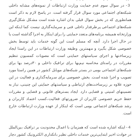
３- در سوال سوم عدم حمایت وزارت ارتباطات از نمونه‌های مشابه داخلی
شبکه‌های اجتماعی مورد سوال قرار گرفته است. در پاسخ لازم به ذکر است
همانطوری که در بخش سوال قبلی بدان اشاره شده است مشکل شکل‌گیری
شبکه‌های اجتماعی پرطرفدار داخلی فنی و سرمایه‌گذاری نیست کما اینکه این
وزارتخانه همیشه برنامه‌های متعدد حمایتی را برای اینکار به اجرا گذاشته است یا
در حال اجرا دارد. آنچه که مسلم است این گونه خدمات باید توسط بخش
خصوصی شکل بگیرد و مهمترین وظیفه وزارت ارتباطات در این راستا ایجاد
زیرساختها و اجرای سیاستهای حمایتی است که مصوبات کمسیون تنظیم
مقررات در راستای محاسبه نیم‌بها برای ترافیک داخلی و ۳۰درصد بها برای
شبکه‌های اجتماعی بومی در بستر شبکه‌های مویابل کشور در همین راستا مورد
تصویب و اجرا شده است. بخش خصوصی برای سرمایه‌گذاری و فعالیت در این
حوزه علاوه بر زیرساخت‌های ارتباطی و سیاستهای حمایتی این چنینی، نیاز به
تضمینهای امنیتی و قضایی دارد. ایجاد بسترهای قانونی و قضایی و مقررات
حفظ حریم خصوصی کاربران از ضرورتهای فعالیت،کسب اعتماد کاربران و
رشد شبکه‌های اجتماعی بومی است که اینکار از عهده وزارت ارتباطات خارج
است.
４- اینکه اشاره شده است که همزمان با اعمال محدودیت بر ترافیک بین‌الملل
در حوادث اخیر ابتدایی‌ترین خدمات داخلی نظیر بانکداری الکترونیک کشور دچار