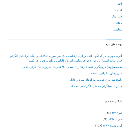
اخبار
امنیت
فیلترینگ
مقاله
مقایسه
نوشته‌های تازه
آذری جهرمی در گفتگو با الف: وزارت ارتباطات یک سر سوزن امکانات رایگان در اختیار تلگرام
قرار نداده است/این عوا، دعوای سیاسی است/آقایان با روان مردم بازی نکنند
یقه مسؤولان دروغگو را نمی گیرند: از تابعیت ۲۵۰۰ نفری تا سرورهای تلگرام طلایی
سرورهای تلگرام پیدا نشدند
پاسخ تند آذری جهرمی به ادعای سردار جلالی
فیلتر اینستاگرام هم مثل تلگرام بی‌نتیجه است
بایگانی شمسی
تیر ۱۳۹۷
(۱۶)
خرداد ۱۳۹۷
(۴۲)
اردیبهشت ۱۳۹۷
(۱۵۸)