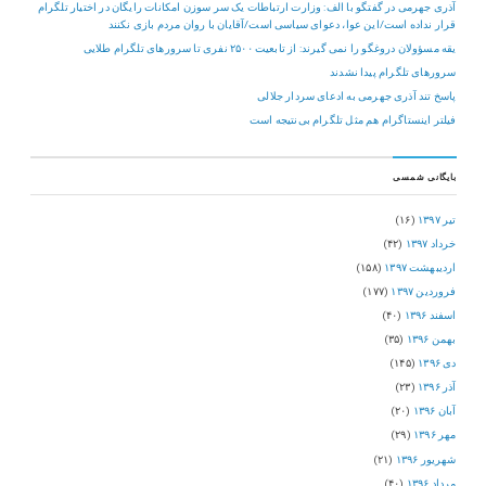
آذری جهرمی در گفتگو با الف: وزارت ارتباطات یک سر سوزن امکانات رایگان در اختیار تلگرام
قرار نداده است/این عوا، دعوای سیاسی است/آقایان با روان مردم بازی نکنند
یقه مسؤولان دروغگو را نمی گیرند: از تابعیت ۲۵۰۰ نفری تا سرورهای تلگرام طلایی
سرورهای تلگرام پیدا نشدند
پاسخ تند آذری جهرمی به ادعای سردار جلالی
فیلتر اینستاگرام هم مثل تلگرام بی‌نتیجه است
بایگانی شمسی
تیر ۱۳۹۷
(۱۶)
خرداد ۱۳۹۷
(۴۲)
اردیبهشت ۱۳۹۷
(۱۵۸)
فروردین ۱۳۹۷
(۱۷۷)
اسفند ۱۳۹۶
(۴۰)
بهمن ۱۳۹۶
(۳۵)
دی ۱۳۹۶
(۱۴۵)
آذر ۱۳۹۶
(۲۳)
آبان ۱۳۹۶
(۲۰)
مهر ۱۳۹۶
(۲۹)
شهریور ۱۳۹۶
(۲۱)
مرداد ۱۳۹۶
(۴۰)