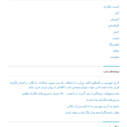
آپدیت تلگرام
آمار
آموزش
اپلیکیشن
اخبار
امنیت
فیلترینگ
مقاله
مقایسه
نوشته‌های تازه
آذری جهرمی در گفتگو با الف: وزارت ارتباطات یک سر سوزن امکانات رایگان در اختیار تلگرام
قرار نداده است/این عوا، دعوای سیاسی است/آقایان با روان مردم بازی نکنند
یقه مسؤولان دروغگو را نمی گیرند: از تابعیت ۲۵۰۰ نفری تا سرورهای تلگرام طلایی
سرورهای تلگرام پیدا نشدند
پاسخ تند آذری جهرمی به ادعای سردار جلالی
فیلتر اینستاگرام هم مثل تلگرام بی‌نتیجه است