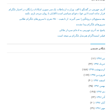
آذری جهرمی در گفتگو با الف: وزارت ارتباطات یک سر سوزن امکانات رایگان در اختیار تلگرام
قرار نداده است/این عوا، دعوای سیاسی است/آقایان با روان مردم بازی نکنند
یقه مسؤولان دروغگو را نمی گیرند: از تابعیت ۲۵۰۰ نفری تا سرورهای تلگرام طلایی
سرورهای تلگرام پیدا نشدند
پاسخ تند آذری جهرمی به ادعای سردار جلالی
فیلتر اینستاگرام هم مثل تلگرام بی‌نتیجه است
بایگانی شمسی
تیر ۱۳۹۷
(۱۶)
خرداد ۱۳۹۷
(۴۲)
اردیبهشت ۱۳۹۷
(۱۵۸)
فروردین ۱۳۹۷
(۱۷۷)
اسفند ۱۳۹۶
(۴۰)
بهمن ۱۳۹۶
(۳۵)
دی ۱۳۹۶
(۱۴۵)
آذر ۱۳۹۶
(۲۳)
آبان ۱۳۹۶
(۲۰)
مهر ۱۳۹۶
(۲۹)