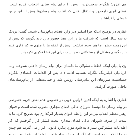
وی افزود: تلگرام سخت‌ترین روش را برای پیام‌رسانی انتخاب کرده است،
فضای ابری نامحدود و انتقال فایل که اغلب پیام رسان‌ها پیش از این چنین
خدمتی را نداشتند.
غفاری در توضیح اینکه چرا اینقدر دیر وارد فضای پیام‌رسان شدند، گفت: نزدیک
به سه سال است که شرکت ما در این فضا حضور دارد باید بگوییم که پیش از
این زمینه حضور ما هم وجود نداشت، پیش از اینکه ما را متهم به کم کاری کنید
باید بگوییم مشکل از مسئولانی بوده است برای این فضا فکری نکرده‌اند.
وی با بیان اینکه قطعا مسئولان ما دلشان برای پیام رسان داخلی نسوخته و ما
قربانیان فیلترینگ تلگرام هستیم ادامه داد: پس از اقدامات اقتصادی تلگرام
حساسیت ضررهای این پیام‌رسان روشن شد و حمایت‌هایی از پیام‌رسان‌های
داخلی صورت گرفت.
غفاری با اشاره به اینکه اخیرا قوانین خوبی در خصوص عدم نقض حریم خصوصی
در پیام رسان ها توسط شورای عالی فضای مجازی مصوب شده است و فتوای
رهبر معظم انقلاب نیز در این رابطه فتوای بسیار اثرگذاری بود تصریح کرد: ما به
شدت از طرف شورای عالی فضای مجازی تحت فشار قرار گرفتیم که اگر
اطلاعات مشترکین نشر داده شود مورد پیگرد قانونی قرار می گیریم هم چنین
به ما اعلام شده است که اگر از طرف نهاد خاصی اطلاعاتی خواسته شد به