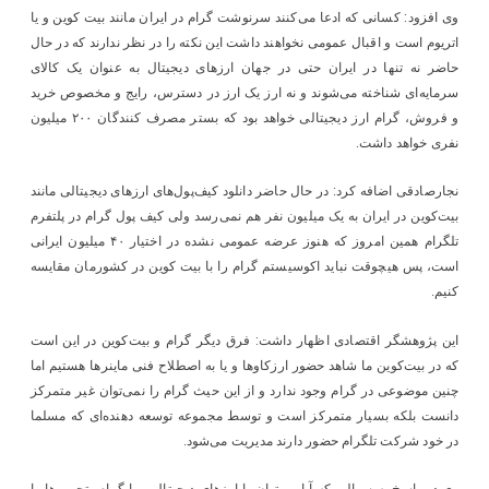
وی افزود: کسانی که ادعا می‌کنند سرنوشت گرام در ایران مانند بیت کوین و یا
اتریوم است و اقبال عمومی نخواهند داشت این نکته را در نظر ندارند که در حال
حاضر نه تنها در ایران حتی در جهان ارزهای دیجیتال به عنوان یک کالای
سرمایه‌ای شناخته می‌شوند و نه ارز یک ارز در دسترس، رایج و مخصوص خرید
و فروش، گرام ارز دیجیتالی خواهد بود که بستر مصرف کنندگان ۲۰۰ میلیون
نفری خواهد داشت.
نجارصادقی اضافه کرد: در حال حاضر دانلود کیف‌پول‌های ارزهای دیجیتالی مانند
بیت‌کوین در ایران به یک میلیون نفر هم نمی‌رسد ولی کیف پول گرام در پلتفرم
تلگرام همین امروز که هنوز عرضه عمومی نشده در اختیار ۴۰ میلیون ایرانی
است، پس هیچوقت نباید اکوسیستم گرام را با بیت کوین در کشورمان مقایسه
کنیم.
این پژوهشگر اقتصادی اظهار داشت: فرق دیگر گرام و بیت‌کوین در این است
که در بیت‌کوین ما شاهد حضور ارزکاوها و یا به اصطلاح فنی ماینرها هستیم اما
چنین موضوعی در گرام وجود ندارد و از این حیث گرام را نمی‌توان غیر متمرکز
دانست بلکه بسیار متمرکز است و توسط مجموعه توسعه دهنده‌ای که مسلما
در خود شرکت تلگرام حضور دارند مدیریت می‌شود.