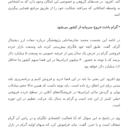
کند، افزود: در چت‌های گروهی و خصوصی این امکان وجود دارد که به اشخاص
به واسطه اتفاقاتی که می‌افتد شکایت خود را از طریق مراجع قضایی پیگیری
کنند.
* گرام باعث خروج سرمایه از کشور می‌شود
در ادامه این نشست محمد نجارصادقی پژوهشگر درباره تبعات ارز دیجیتال
گرام، گفت: طبق آنچه خود تلگرام پیش‌بینی کرده باید وسعت بازار خرده
فروشی‌ گرام در عرض یک سال پس از عرضه عمومی به وسعت ۵ میلیارد دلار
برسد که با توجه به حضور ۴۰ میلیون ایرانی‌ها در این فضا سهم کشور ما حداقل
۱٫۲ میلیارد دلار خواهد بود.
وی افزود: این یعنی ما باید در این فضا خرید و فروش کنیم و برنامه‌ریزی بلند
مدتی برای این اتفاق رخ داده است، باید توجه داشت که همین حالا حجم مبادلات
پولی و گردش مالی ایرانی‌ها در فروشگاه‌های آنلاین در سطح خرده فروشی
خیلی کمتر از این عدد است و گرام به دنبال یک حرکت عظیم در این حوزه
است.
وی در پاسخ به این سوال که آیا فعالیت اقتصادی تلگرام و در راس آن گرام
شفاف است و یا خیر، گفت: نباید فراموش کرد که سهام اولیه گرام در بازار