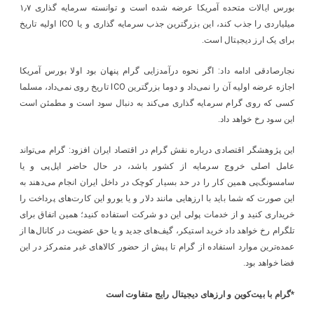
بورس ایالات متحده آمریکا عرضه شده است و توانسته سرمایه گذاری ۱٫۷
میلیاردی را جذب کند، این بزرگترین جذب سرمایه گذاری و یا ICO اولیه تاریخ
برای یک ارز دیجیتال است.
نجارصادقی ادامه داد: اگر نحوه درآمدزایی گرام پنهان بود اولا بورس آمریکا
اجازه عرضه اولیه آن را نمی‌داد و دوما بزرگترین ICO تاریخ روی نمی‌داد، مسلما
کسی که روی گرام سرمایه گذاری می‌کند به دنبال سود است و مطمئن است
این سود رخ خواهد داد.
این پژوهشگر اقتصادی درباره نقش گرام در اقتصاد ایران افزود: گرام می‌تواند
عامل اصلی خروج سرمایه از کشور باشد، در حال حاضر اپل‌پی و یا
سامسونگ‌پی همین کار را در حد بسیار کوچک در داخل ایران انجام می‌دهند به
این صورت که شما باید با ارزهایی مانند دلار و یا یورو این کارت‌های پرداخت را
خریداری کنید و از خدمات پولی این دو شرکت استفاده کنید؛ همین اتفاق برای
تلگرام رخ خواهد داد خرید استیکر، گیف‌های جدید و یا حق عضویت در کانال‌ها از
عمده‌ترین موارد استفاده از گرام تا پیش از حضور کالاهای غیر متمرکز در این
فضا خواهد بود.
*گرام با بیت‌کوین و ارزهای دیجیتال رایج متفاوت است