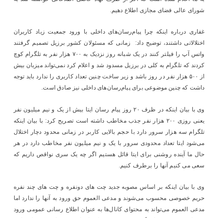
شورای عالی فضای مجازی اطلاع دهیم.
غفاری درباره اینکه چرا پیام‌رسان‌های داخلی با ورود جمعیت زیاد کاربران
اختلالاتی داشتند، توضیح داد: زمانی که مسئولان کشور برزیل تصمیم گرفتند
واتس آپ را فیلتر کنند در یک شبانه روز نزدیک به ۷۰۰ هزار نفر به تلگرام کوچ
کردند که تلگرام به کلی در برزیل مسدود شد و اعلام کرد نمی‌تواند میزبان بیش
از ۵۰۰ هزار نفر در روز باشد و زیر ساخت چنین تعداد کاربری را ندارد باید توجه
داشت که چنین موضوعی برای پیام‌رسان‌های داخلی نیز صادق است.
وی با بیان اینکه در ظرف ۲۰ روز پیام رسان ایتا بیش از یک و نیم میلیون نفر
یعنی روزی ۲۰۰ هزار نفر جذب مخاطب داشته است تصریح کرد: با بیان اینکه
تلگرام سه هزار سرور دارد با حجم بالایی کاربر در زمانی محدود دچار اختلال
می‌شود ایتا تعداد محدودی سرور با یک و نیم میلیون نفر مخاطب دارد در هر
حال ما آینده روشنی برای ایتا قائل هستیم اگر چه یک سری نواقص داریم که
سعی می کنیم آنها را برطرف کنیم.
وی با بیان اینکه بر اساس مصوبه جدید چت های دونفره و چت های چند نفره
حریم خصوصی محسوب می‌شوند و مدعی العموم حق ورود به آنها را ندارد اما
مدعی العموم می‌تواند به محتوای کانال‌ها به عنوان اطلاع رسانی عمومی ورود