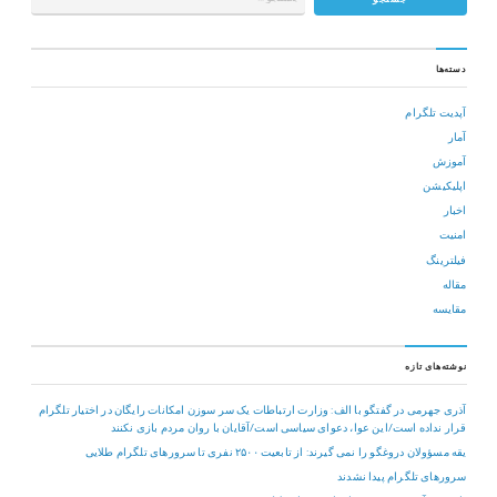
دسته‌ها
آپدیت تلگرام
آمار
آموزش
اپلیکیشن
اخبار
امنیت
فیلترینگ
مقاله
مقایسه
نوشته‌های تازه
آذری جهرمی در گفتگو با الف: وزارت ارتباطات یک سر سوزن امکانات رایگان در اختیار تلگرام
قرار نداده است/این عوا، دعوای سیاسی است/آقایان با روان مردم بازی نکنند
یقه مسؤولان دروغگو را نمی گیرند: از تابعیت ۲۵۰۰ نفری تا سرورهای تلگرام طلایی
سرورهای تلگرام پیدا نشدند