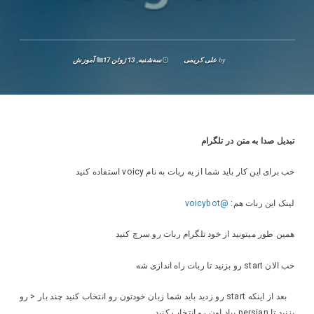
by
علی کریمی
سه‌شنبه, 13 ژوئن 17
آموزش
تبدیل صدا به متن در تلگرام
خب برای این کار باید شما از یه ربات به نام voicy استفاده کنید
لینک این ربات هم:
@voicybot
همین طور میتونید از خود تلگرام ربات رو سرچ کنید
خب الان start رو بزنید تا ربات راه اندازی شه
بعد از اینکه start رو زدید باید شما زبان خودتون رو انتخاب کنید چند بار < رو
بزنید تا persian بیاد اون رو انتخاب کنید