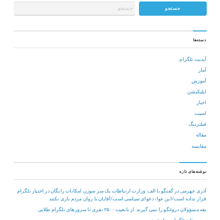
دسته‌ها
آپدیت تلگرام
آمار
آموزش
اپلیکیشن
اخبار
امنیت
فیلترینگ
مقاله
مقایسه
نوشته‌های تازه
آذری جهرمی در گفتگو با الف: وزارت ارتباطات یک سر سوزن امکانات رایگان در اختیار تلگرام
قرار نداده است/این عوا، دعوای سیاسی است/آقایان با روان مردم بازی نکنند
یقه مسؤولان دروغگو را نمی گیرند: از تابعیت ۲۵۰۰ نفری تا سرورهای تلگرام طلایی