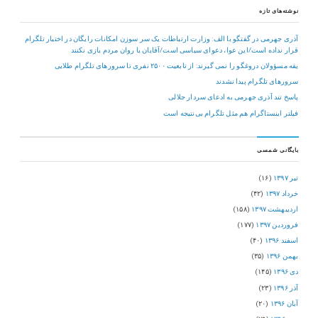
نوشته‌های تازه
آذری جهرمی در گفتگو با الف: وزارت ارتباطات یک سر سوزن امکانات رایگان در اختیار تلگرام
قرار نداده است/این عوا، دعوای سیاسی است/آقایان با روان مردم بازی نکنند
یقه مسؤولان دروغگو را نمی گیرند: از تابعیت ۲۵۰۰ نفری تا سرورهای تلگرام طلایی
سرورهای تلگرام پیدا نشدند
پاسخ تند آذری جهرمی به ادعای سردار جلالی
فیلتر اینستاگرام هم مثل تلگرام بی‌نتیجه است
بایگانی شمسی
تیر ۱۳۹۷
(۱۶)
خرداد ۱۳۹۷
(۴۲)
اردیبهشت ۱۳۹۷
(۱۵۸)
فروردین ۱۳۹۷
(۱۷۷)
اسفند ۱۳۹۶
(۴۰)
بهمن ۱۳۹۶
(۳۵)
دی ۱۳۹۶
(۱۴۵)
آذر ۱۳۹۶
(۲۳)
آبان ۱۳۹۶
(۲۰)