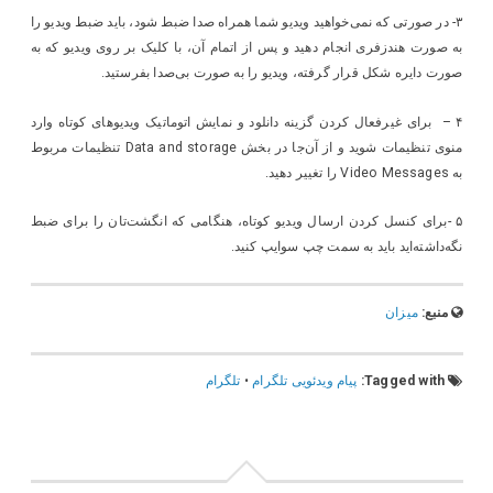
۳- در صورتی که نمی‌خواهید ویدیو شما همراه صدا ضبط شود، باید ضبط ویدیو را
به صورت هندزفری انجام دهید و پس از اتمام آن، با کلیک بر روی ویدیو که به
صورت دایره شکل قرار گرفته، ویدیو را به صورت بی‌صدا بفرستید.
۴ – برای غیرفعال کردن گزینه دانلود و نمایش اتوماتیک ویدیو‌های کوتاه وارد
منوی تنظیمات شوید و از آن‌جا در بخش Data and storage تنظیمات مربوط
به Video Messages را تغییر دهید.
۵ -برای کنسل کردن ارسال ویدیو کوتاه، هنگامی که انگشت‌تان را برای ضبط
نگه‌داشته‌اید باید به سمت چپ سوایپ کنید.
منبع:
میزان
Tagged with:
پیام ویدئویی تلگرام
•
تلگرام