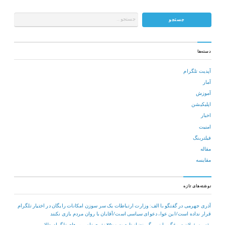
دسته‌ها
آپدیت تلگرام
آمار
آموزش
اپلیکیشن
اخبار
امنیت
فیلترینگ
مقاله
مقایسه
نوشته‌های تازه
آذری جهرمی در گفتگو با الف: وزارت ارتباطات یک سر سوزن امکانات رایگان در اختیار تلگرام
قرار نداده است/این عوا، دعوای سیاسی است/آقایان با روان مردم بازی نکنند
یقه مسؤولان دروغگو را نمی گیرند: از تابعیت ۲۵۰۰ نفری تا سرورهای تلگرام طلایی