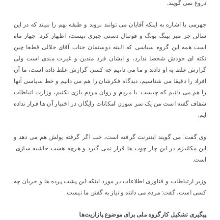
دروغ نمی گویند.
جهرمی با اشاره به اینکه آقایان می توانند بروند و طبقه نهم را ببیند که در این
سالن جز میز پینگ پونگ و فوتبال دستی چیزی نیست، اظهار کرد: چهار ماه
است همه این گروه سیاسی که البته دوستمان جناب آقای جلالی قطعا چین
نکته ای خودش شخصا ندارد، و ایشان فرد متدین و غیرت مندی است ولی
گزارش غلط به او دادند و ما می دانیم چه کسی گزارش غلط داده است، ما آن
افراد را دقیقا می شناسیم، دیدگاه فکرشان را هم می دانیم و خط سیاسی آنها
را هم می دانیم که چیست. با مردم و روان مردم بازی نکنیم، وزارت اتباطات
شفاف گفته است من یک سر سوزن امکانات رایگان در اختیار آن ها قرار نداده
ایم.
وی گفت: می گویند اینترنت گرفته است، خب اگر گرفته پولش هم می دهد و
این مکانیزم در این چار چوب ها قرار نمی گیرد و هرچه هست حاشیه سازی
است.
وزیر ارتباطات و فناوری اطلاعات در مورد اینکه این پشت پرده ها و جریان چه
کسی است، گفت: مردم می دانند و نیاز به گفتن ما نیست.
پیگیری تشکیل کارگروه ملی برای موضوع پازازیت‌ها