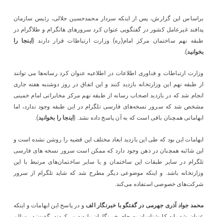
براساس این گزارش، پس از اینکه سردار محمدحسین جلالی، رئیس سازمان
پدافند غیرعامل کشور در گفتگویی عنوان کرد سرورهای هاتگرام و طلاگرام در
طبقه نهم ساختمان مرکز امام(ره) وزارت ارتباطات قرار دارند (
اینجا را
بخوانید
).
وزارت ارتباطات و فناوری اطلاعات در اطلاعیه عنوان کرد رسانه‌ها می توانند
از طبقه نهم این وزارتخانه بازدید کنند و این اتفاق در روز دوشنبه هفته جاری
انجام شد که در بازدید اصحاب رسانه‌ از طبقه نهم مرکز مخابراتی امام خمینی
مشخص شد که سرور نسخه‌های فارسی تلگرام در این طبقه وجود ندارد، اما
ابهاماتی همچنان باقی است که به آن پاسخ داده نشد. (
اینجا را بخوانید
).
ابهامات این بود که طی این بازدید ابعاد مختلف این قضیه را روشن نشده است و
این شائبه همچنان در ذهن وجود دارد که ممکن است سرور نسخه های فارسی
تلگرام در سایر طبقات این ساختمان و یا سایر ساختمان‌های مرتبط با این
وزارتخانه باشد. و اینکه موضوعی دیگر مطرح شد که شاید تلگرام از سرور
شرکت‌های خصوصی استفاده می‌کند.
محمد جواد آذری جهرمی در گفتگو با خبرنگار الف
و در پاسخ این ابهامات و اینکه
عنوان شد باید کارشناسان به جای خبرنگاران بازدید می‌کردند، گفت: در سالن