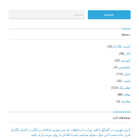
دسته‌ها
آپدیت تلگرام
(20)
آمار
(58)
آموزش
(43)
اپلیکیشن
(4)
اخبار
(713)
امنیت
(32)
فیلترینگ
(523)
مقاله
(88)
مقایسه
(6)
نوشته‌های تازه
آذری جهرمی در گفتگو با الف: وزارت ارتباطات یک سر سوزن امکانات رایگان در اختیار تلگرام
قرار نداده است/این عوا، دعوای سیاسی است/آقایان با روان مردم بازی نکنند