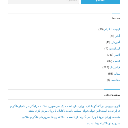
دسته‌ها
آپدیت تلگرام
(20)
آمار
(58)
آموزش
(43)
اپلیکیشن
(4)
اخبار
(713)
امنیت
(32)
فیلترینگ
(523)
مقاله
(88)
مقایسه
(6)
نوشته‌های تازه
آذری جهرمی در گفتگو با الف: وزارت ارتباطات یک سر سوزن امکانات رایگان در اختیار تلگرام
قرار نداده است/این عوا، دعوای سیاسی است/آقایان با روان مردم بازی نکنند
یقه مسؤولان دروغگو را نمی گیرند: از تابعیت ۲۵۰۰ نفری تا سرورهای تلگرام طلایی
سرورهای تلگرام پیدا نشدند