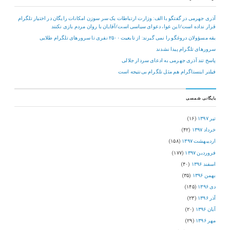
آذری جهرمی در گفتگو با الف: وزارت ارتباطات یک سر سوزن امکانات رایگان در اختیار تلگرام
قرار نداده است/این عوا، دعوای سیاسی است/آقایان با روان مردم بازی نکنند
یقه مسؤولان دروغگو را نمی گیرند: از تابعیت ۲۵۰۰ نفری تا سرورهای تلگرام طلایی
سرورهای تلگرام پیدا نشدند
پاسخ تند آذری جهرمی به ادعای سردار جلالی
فیلتر اینستاگرام هم مثل تلگرام بی‌نتیجه است
بایگانی شمسی
تیر ۱۳۹۷
(۱۶)
خرداد ۱۳۹۷
(۴۲)
اردیبهشت ۱۳۹۷
(۱۵۸)
فروردین ۱۳۹۷
(۱۷۷)
اسفند ۱۳۹۶
(۴۰)
بهمن ۱۳۹۶
(۳۵)
دی ۱۳۹۶
(۱۴۵)
آذر ۱۳۹۶
(۲۳)
آبان ۱۳۹۶
(۲۰)
مهر ۱۳۹۶
(۲۹)