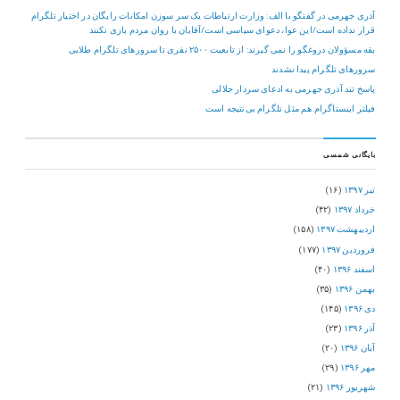
آذری جهرمی در گفتگو با الف: وزارت ارتباطات یک سر سوزن امکانات رایگان در اختیار تلگرام
قرار نداده است/این عوا، دعوای سیاسی است/آقایان با روان مردم بازی نکنند
یقه مسؤولان دروغگو را نمی گیرند: از تابعیت ۲۵۰۰ نفری تا سرورهای تلگرام طلایی
سرورهای تلگرام پیدا نشدند
پاسخ تند آذری جهرمی به ادعای سردار جلالی
فیلتر اینستاگرام هم مثل تلگرام بی‌نتیجه است
بایگانی شمسی
تیر ۱۳۹۷
(۱۶)
خرداد ۱۳۹۷
(۴۲)
اردیبهشت ۱۳۹۷
(۱۵۸)
فروردین ۱۳۹۷
(۱۷۷)
اسفند ۱۳۹۶
(۴۰)
بهمن ۱۳۹۶
(۳۵)
دی ۱۳۹۶
(۱۴۵)
آذر ۱۳۹۶
(۲۳)
آبان ۱۳۹۶
(۲۰)
مهر ۱۳۹۶
(۲۹)
شهریور ۱۳۹۶
(۲۱)