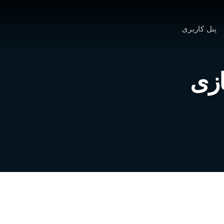
پنل کاربری
زی
 داخلی