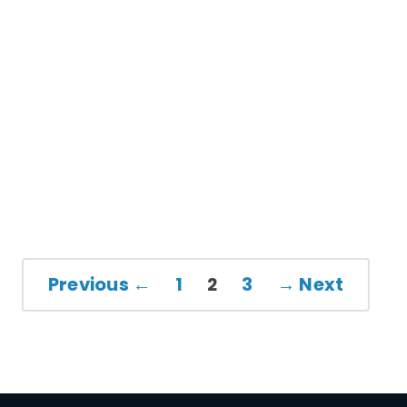
درآمد تلگرام از کجاست؟
دنیای اقتصاد نوشت : درآمد تلگرام از کجاست؟ این سوالی اس
بسیار پرسیده شده است و شاید برای شما هم جالب باشد بدانی
رسان محبوب از چه طریقی درآمد کسب می‌کند.
اخبار
سه‌شنبه, 2 ژانویه 18
E
← Previous
1
2
3
Next →