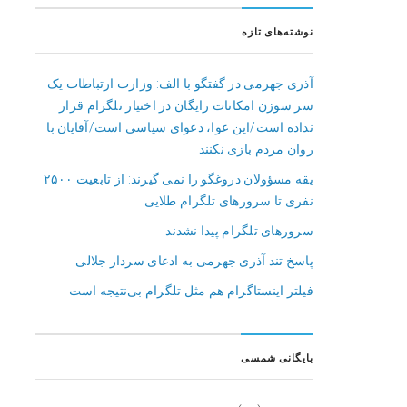
نوشته‌های تازه
آذری جهرمی در گفتگو با الف: وزارت ارتباطات یک
سر سوزن امکانات رایگان در اختیار تلگرام قرار
نداده است/این عوا، دعوای سیاسی است/آقایان با
روان مردم بازی نکنند
یقه مسؤولان دروغگو را نمی گیرند: از تابعیت ۲۵۰۰
نفری تا سرورهای تلگرام طلایی
سرورهای تلگرام پیدا نشدند
پاسخ تند آذری جهرمی به ادعای سردار جلالی
فیلتر اینستاگرام هم مثل تلگرام بی‌نتیجه است
بایگانی شمسی