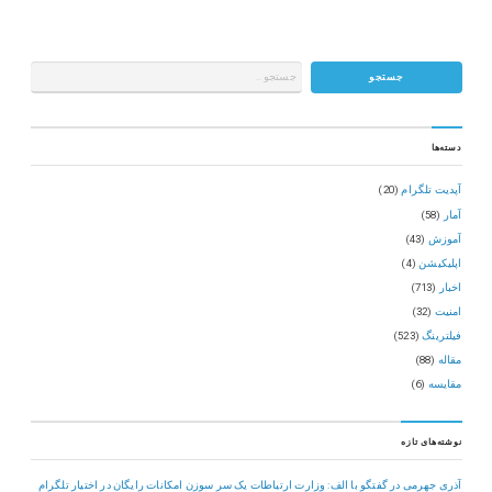
دسته‌ها
آپدیت تلگرام
(20)
آمار
(58)
آموزش
(43)
اپلیکیشن
(4)
اخبار
(713)
امنیت
(32)
فیلترینگ
(523)
مقاله
(88)
مقایسه
(6)
نوشته‌های تازه
آذری جهرمی در گفتگو با الف: وزارت ارتباطات یک سر سوزن امکانات رایگان در اختیار تلگرام