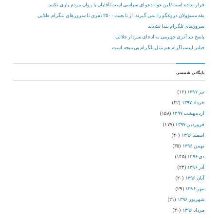
قرار نداده است/این عوا، دعوای سیاسی است/آقایان با روان مردم بازی نکنند
یقه مسؤولان دروغگو را نمی گیرند: از تابعیت ۲۵۰۰ نفری تا سرورهای تلگرام طلایی
سرورهای تلگرام پیدا نشدند
پاسخ تند آذری جهرمی به ادعای سردار جلالی
فیلتر اینستاگرام هم مثل تلگرام بی‌نتیجه است
بایگانی شمسی
تیر ۱۳۹۷
(۱۶)
خرداد ۱۳۹۷
(۴۲)
اردیبهشت ۱۳۹۷
(۱۵۸)
فروردین ۱۳۹۷
(۱۷۷)
اسفند ۱۳۹۶
(۴۰)
بهمن ۱۳۹۶
(۳۵)
دی ۱۳۹۶
(۱۴۵)
آذر ۱۳۹۶
(۲۳)
آبان ۱۳۹۶
(۲۰)
مهر ۱۳۹۶
(۲۹)
شهریور ۱۳۹۶
(۲۱)
مرداد ۱۳۹۶
(۴۰)