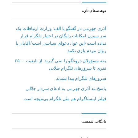
نوشته‌های تازه
آذری جهرمی در گفتگو با الف: وزارت ارتباطات یک
سر سوزن امکانات رایگان در اختیار تلگرام قرار
نداده است/این عوا، دعوای سیاسی است/آقایان با
روان مردم بازی نکنند
یقه مسؤولان دروغگو را نمی گیرند: از تابعیت ۲۵۰۰
نفری تا سرورهای تلگرام طلایی
سرورهای تلگرام پیدا نشدند
پاسخ تند آذری جهرمی به ادعای سردار جلالی
فیلتر اینستاگرام هم مثل تلگرام بی‌نتیجه است
بایگانی شمسی