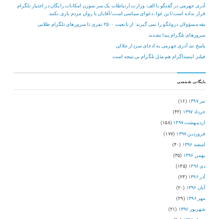
آذری جهرمی در گفتگو با الف: وزارت ارتباطات یک سر سوزن امکانات رایگان در اختیار تلگرام
قرار نداده است/این عوا، دعوای سیاسی است/آقایان با روان مردم بازی نکنند
یقه مسؤولان دروغگو را نمی گیرند: از تابعیت ۲۵۰۰ نفری تا سرورهای تلگرام طلایی
سرورهای تلگرام پیدا نشدند
پاسخ تند آذری جهرمی به ادعای سردار جلالی
فیلتر اینستاگرام هم مثل تلگرام بی‌نتیجه است
بایگانی شمسی
تیر ۱۳۹۷
(۱۶)
خرداد ۱۳۹۷
(۴۲)
اردیبهشت ۱۳۹۷
(۱۵۸)
فروردین ۱۳۹۷
(۱۷۷)
اسفند ۱۳۹۶
(۴۰)
بهمن ۱۳۹۶
(۳۵)
دی ۱۳۹۶
(۱۴۵)
آذر ۱۳۹۶
(۲۳)
آبان ۱۳۹۶
(۲۰)
مهر ۱۳۹۶
(۲۹)
شهریور ۱۳۹۶
(۲۱)