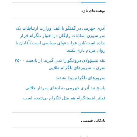
نوشته‌های تازه
آذری جهرمی در گفتگو با الف: وزارت ارتباطات یک
سر سوزن امکانات رایگان در اختیار تلگرام قرار
نداده است/این عوا، دعوای سیاسی است/آقایان با
روان مردم بازی نکنند
یقه مسؤولان دروغگو را نمی گیرند: از تابعیت ۲۵۰۰
نفری تا سرورهای تلگرام طلایی
سرورهای تلگرام پیدا نشدند
پاسخ تند آذری جهرمی به ادعای سردار جلالی
فیلتر اینستاگرام هم مثل تلگرام بی‌نتیجه است
بایگانی شمسی