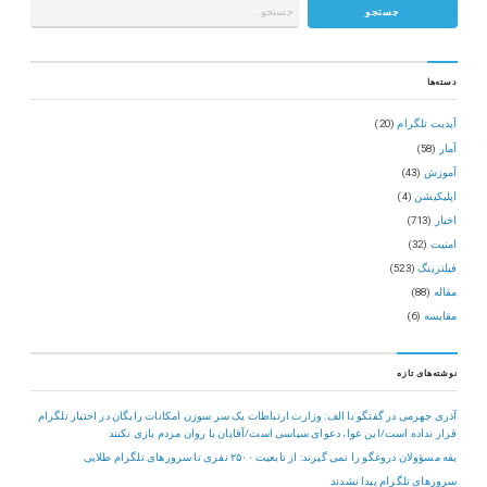
دسته‌ها
آپدیت تلگرام
(20)
آمار
(58)
آموزش
(43)
اپلیکیشن
(4)
اخبار
(713)
امنیت
(32)
فیلترینگ
(523)
مقاله
(88)
مقایسه
(6)
نوشته‌های تازه
آذری جهرمی در گفتگو با الف: وزارت ارتباطات یک سر سوزن امکانات رایگان در اختیار تلگرام
قرار نداده است/این عوا، دعوای سیاسی است/آقایان با روان مردم بازی نکنند
یقه مسؤولان دروغگو را نمی گیرند: از تابعیت ۲۵۰۰ نفری تا سرورهای تلگرام طلایی
سرورهای تلگرام پیدا نشدند