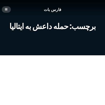
فارس بات
برچسب:
حمله داعش به ایتالیا