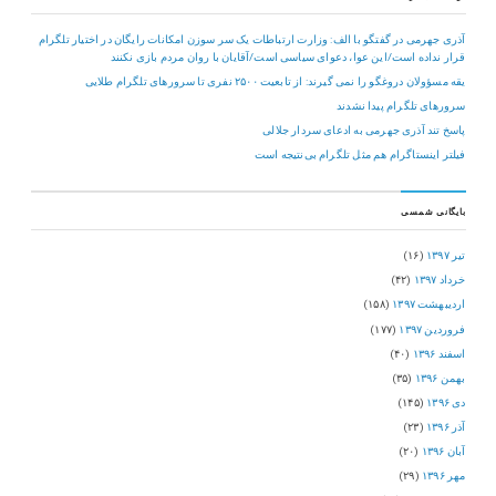
آذری جهرمی در گفتگو با الف: وزارت ارتباطات یک سر سوزن امکانات رایگان در اختیار تلگرام
قرار نداده است/این عوا، دعوای سیاسی است/آقایان با روان مردم بازی نکنند
یقه مسؤولان دروغگو را نمی گیرند: از تابعیت ۲۵۰۰ نفری تا سرورهای تلگرام طلایی
سرورهای تلگرام پیدا نشدند
پاسخ تند آذری جهرمی به ادعای سردار جلالی
فیلتر اینستاگرام هم مثل تلگرام بی‌نتیجه است
بایگانی شمسی
تیر ۱۳۹۷
(۱۶)
خرداد ۱۳۹۷
(۴۲)
اردیبهشت ۱۳۹۷
(۱۵۸)
فروردین ۱۳۹۷
(۱۷۷)
اسفند ۱۳۹۶
(۴۰)
بهمن ۱۳۹۶
(۳۵)
دی ۱۳۹۶
(۱۴۵)
آذر ۱۳۹۶
(۲۳)
آبان ۱۳۹۶
(۲۰)
مهر ۱۳۹۶
(۲۹)