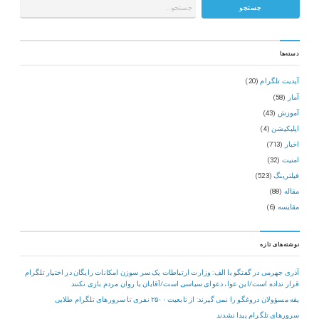
دسته‌ها
آپدیت تلگرام
(20)
آمار
(58)
آموزش
(43)
اپلیکیشن
(4)
اخبار
(713)
امنیت
(32)
فیلترینگ
(523)
مقاله
(88)
مقایسه
(6)
نوشته‌های تازه
آذری جهرمی در گفتگو با الف: وزارت ارتباطات یک سر سوزن امکانات رایگان در اختیار تلگرام
قرار نداده است/این عوا، دعوای سیاسی است/آقایان با روان مردم بازی نکنند
یقه مسؤولان دروغگو را نمی گیرند: از تابعیت ۲۵۰۰ نفری تا سرورهای تلگرام طلایی
سرورهای تلگرام پیدا نشدند