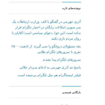
نوشته‌های تازه
آذری جهرمی در گفتگو با الف: وزارت ارتباطات یک
سر سوزن امکانات رایگان در اختیار تلگرام قرار
نداده است/این عوا، دعوای سیاسی است/آقایان با
روان مردم بازی نکنند
یقه مسؤولان دروغگو را نمی گیرند: از تابعیت ۲۵۰۰
نفری تا سرورهای تلگرام طلایی
سرورهای تلگرام پیدا نشدند
پاسخ تند آذری جهرمی به ادعای سردار جلالی
فیلتر اینستاگرام هم مثل تلگرام بی‌نتیجه است
بایگانی شمسی