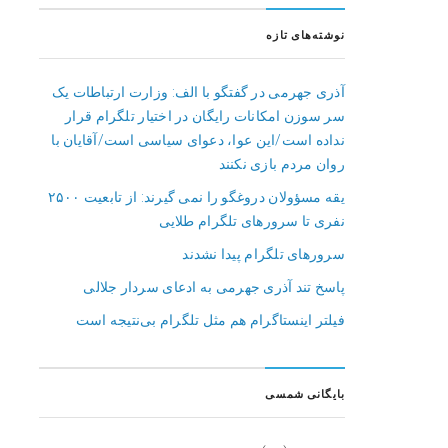
نوشته‌های تازه
آذری جهرمی در گفتگو با الف: وزارت ارتباطات یک
سر سوزن امکانات رایگان در اختیار تلگرام قرار
نداده است/این عوا، دعوای سیاسی است/آقایان با
روان مردم بازی نکنند
یقه مسؤولان دروغگو را نمی گیرند: از تابعیت ۲۵۰۰
نفری تا سرورهای تلگرام طلایی
سرورهای تلگرام پیدا نشدند
پاسخ تند آذری جهرمی به ادعای سردار جلالی
فیلتر اینستاگرام هم مثل تلگرام بی‌نتیجه است
بایگانی شمسی