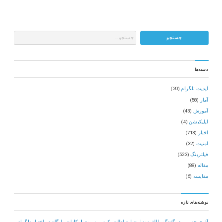
دسته‌ها
آپدیت تلگرام
(20)
آمار
(58)
آموزش
(43)
اپلیکیشن
(4)
اخبار
(713)
امنیت
(32)
فیلترینگ
(523)
مقاله
(88)
مقایسه
(6)
نوشته‌های تازه
آذری جهرمی در گفتگو با الف: وزارت ارتباطات یک سر سوزن امکانات رایگان در اختیار تلگرام