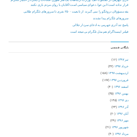
قرار نداده است/این عوا، دعوای سیاسی است/آقایان با روان مردم بازی نکنند
یقه مسؤولان دروغگو را نمی گیرند: از تابعیت ۲۵۰۰ نفری تا سرورهای تلگرام طلایی
سرورهای تلگرام پیدا نشدند
پاسخ تند آذری جهرمی به ادعای سردار جلالی
فیلتر اینستاگرام هم مثل تلگرام بی‌نتیجه است
بایگانی شمسی
تیر ۱۳۹۷
(۱۶)
خرداد ۱۳۹۷
(۴۲)
اردیبهشت ۱۳۹۷
(۱۵۸)
فروردین ۱۳۹۷
(۱۷۷)
اسفند ۱۳۹۶
(۴۰)
بهمن ۱۳۹۶
(۳۵)
دی ۱۳۹۶
(۱۴۵)
آذر ۱۳۹۶
(۲۳)
آبان ۱۳۹۶
(۲۰)
مهر ۱۳۹۶
(۲۹)
شهریور ۱۳۹۶
(۲۱)
مرداد ۱۳۹۶
(۴۰)