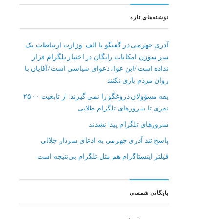
نوشته‌های تازه
آذری جهرمی در گفتگو با الف: وزارت ارتباطات یک
سر سوزن امکانات رایگان در اختیار تلگرام قرار
نداده است/این عوا، دعوای سیاسی است/آقایان با
روان مردم بازی نکنند
یقه مسؤولان دروغگو را نمی گیرند: از تابعیت ۲۵۰۰
نفری تا سرورهای تلگرام طلایی
سرورهای تلگرام پیدا نشدند
پاسخ تند آذری جهرمی به ادعای سردار جلالی
فیلتر اینستاگرام هم مثل تلگرام بی‌نتیجه است
بایگانی شمسی